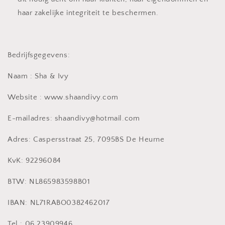
haar zakelijke integriteit te beschermen.
Bedrijfsgegevens:
Naam : Sha & Ivy
Website : www.shaandivy.com
E-mailadres: shaandivy@hotmail.com
Adres: Caspersstraat 25, 7095BS De Heurne
KvK: 92296084
BTW: NL865983598B01
IBAN: NL71RABO0382462017
Tel.: 06 23909946