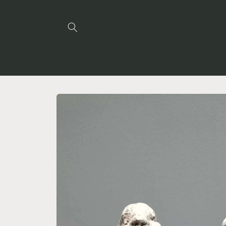
Meteen
naar de
content
Ga direct naar
productinformatie