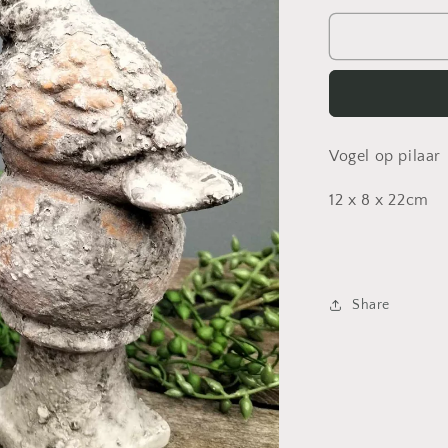
voor
Vogel
op
pilaar
Vogel op pilaar
12 x 8 x 22cm
Share